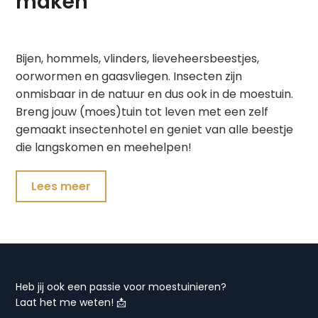
maken
Bijen, hommels, vlinders, lieveheersbeestjes,
oorwormen en gaasvliegen. Insecten zijn
onmisbaar in de natuur en dus ook in de moestuin.
Breng jouw (moes)tuin tot leven met een zelf
gemaakt insectenhotel en geniet van alle beestje
die langskomen en meehelpen!
Lees meer
Heb jij ook een passie voor moestuinieren?
Laat het me weten! 📩