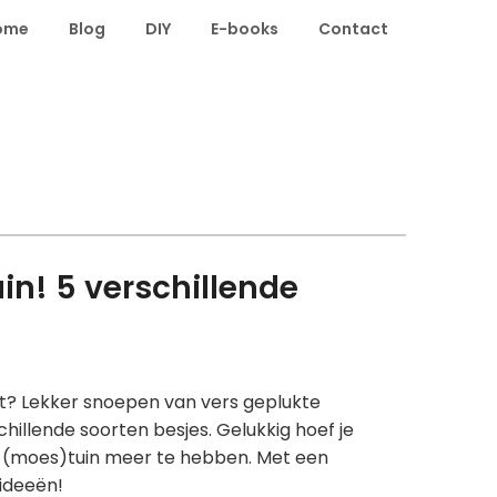
ome
Blog
DIY
E-books
Contact
uin! 5 verschillende
niet? Lekker snoepen van vers geplukte
illende soorten besjes. Gelukkig hoef je
e (moes)tuin meer te hebben. Met een
 ideeën!