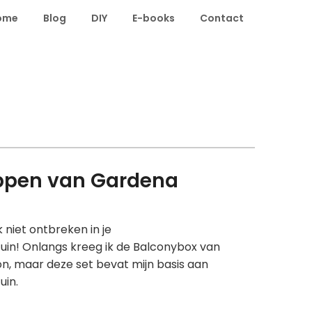
ome
Blog
DIY
E-books
Contact
ppen van Gardena
 niet ontbreken in je
in! Onlangs kreeg ik de Balconybox van
on, maar deze set bevat mijn basis aan
in.