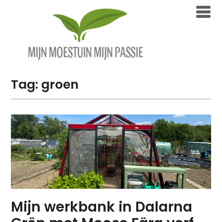
Overslaan
naar
inhoud
Tag:
groen
Mijn werkbank in Dalarna