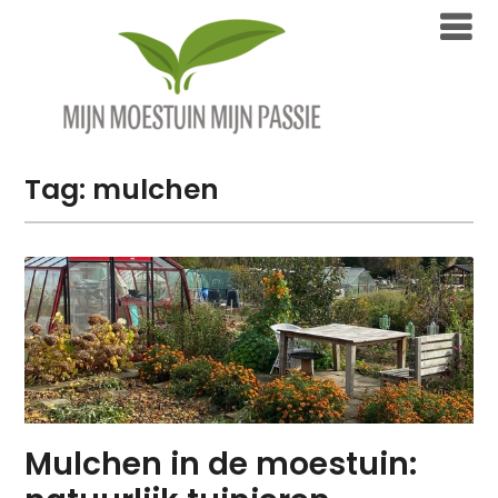
Overslaan
naar
inhoud
Tag:
mulchen
Mulchen in de moestuin: