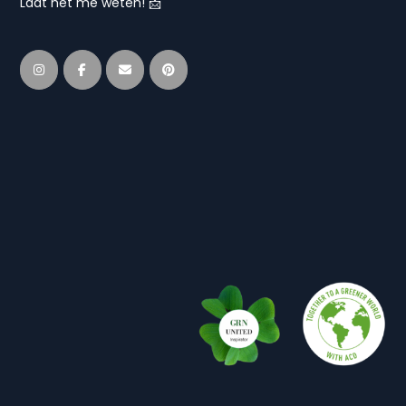
Laat het me weten! 📩