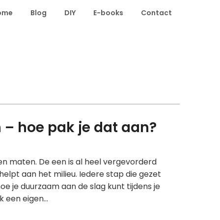
ome
Blog
DIY
E-books
Contact
– hoe pak je dat aan?
en maten. De een is al heel vergevorderd
helpt aan het milieu. Iedere stap die gezet
e je duurzaam aan de slag kunt tijdens je
jk een eigen…