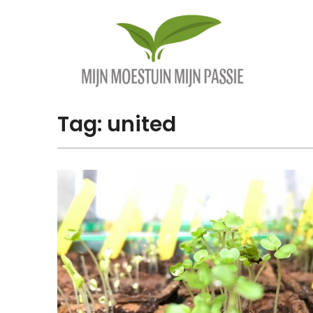
Overslaan
naar
inhoud
Tag:
united