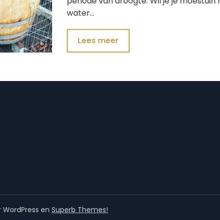
periode van droogte. Wil je je moestuin 
water…
Lees meer
r WordPress en
Superb Themes!