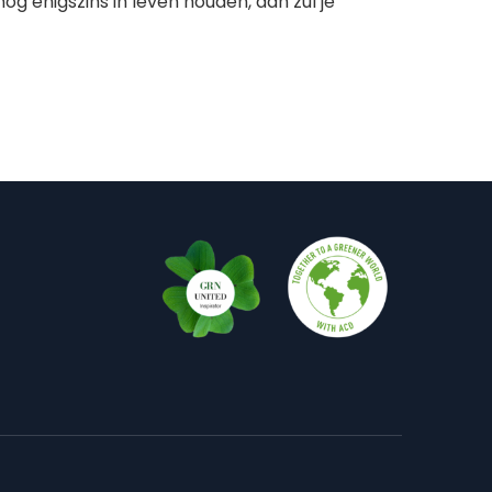
nog enigszins in leven houden, dan zul je