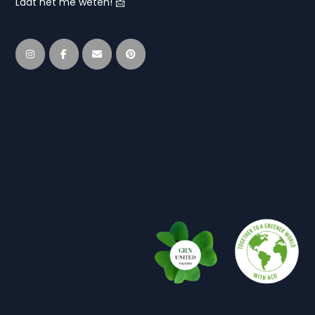
Laat het me weten! 📩