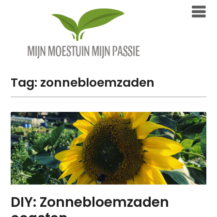
Overslaan
naar
inhoud
Tag:
zonnebloemzaden
DIY: Zonnebloemzaden