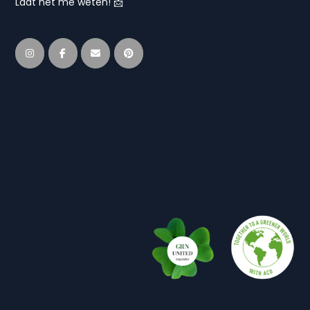
Laat het me weten! 📩