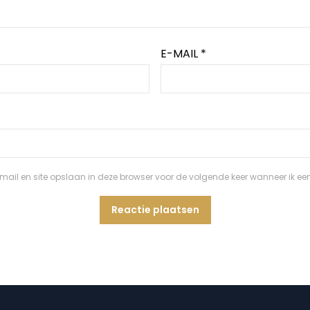
E-MAIL
*
ail en site opslaan in deze browser voor de volgende keer wanneer ik een