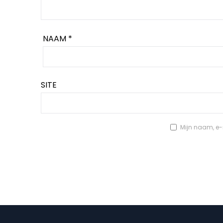
NAAM
*
SITE
Mijn naam, e-m