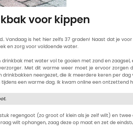
nkbak voor kippen
.. Vandaag is het hier zelfs 37 graden! Naast dat je voor
lek en zorg voor voldoende water.
n drinkbak met water vol te gooien met zand en zaagsel, 
ls verzorger. Met dit warme weer moet je ervoor zorgen
n drinkbakken neergezet, die ik meerdere keren per dag v
n tijdens een warme dag. Ik kwam online een ontzettend h
ot
.
tuk regengoot (zo groot of klein als je zelf wilt) en twee 
raag wilt ophangen, zaag deze op maat en zet de eindstu