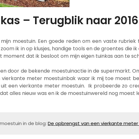
inkas – Terugblik naar 2016
 in mijn moestuin. Een goede reden om een vaste rubrie
 zoom ik in op klusjes, handige tools en de groentes die 
: hét moment dat ik besloot om mijn eigen tuinkas aan te sc
nen door de bekende moestuinactie in de supermarkt. O
n vierkante meter moestuinbak waar ik mij toe moest b
 uit een vierkante meter moestuin. Ik probeerde zo crea
at alles nieuw was en ik de moestuinwereld nog moest l
moestuin in de blog: 
De opbrengst van een vierkante meter