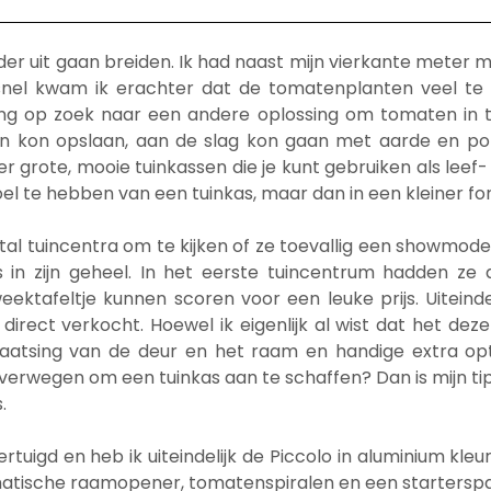
rder uit gaan breiden. Ik had naast mijn vierkante meter 
snel kwam ik erachter dat de tomatenplanten veel te 
ing op zoek naar een andere oplossing om tomaten in te 
n kon opslaan, aan de slag kon gaan met aarde en pott
rote, mooie tuinkassen die je kunt gebruiken als leef- 
l te hebben van een tuinkas, maar dan in een kleiner for
tal tuincentra om te kijken of ze toevallig een showmo
 in zijn geheel. In het eerste tuincentrum hadden ze
tafeltje kunnen scoren voor een leuke prijs. Uiteinde
direct verkocht. Hoewel ik eigenlijk al wist dat het dez
plaatsing van de deur en het raam en handige extra opt
 overwegen om een tuinkas aan te schaffen? Dan is mijn ti
.
tuigd en heb ik uiteindelijk de Piccolo in aluminium kleur
matische raamopener, tomatenspiralen en een starterspa