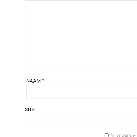
NAAM
*
SITE
Mijn naam, e-m