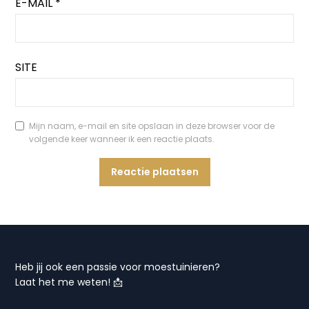
E-MAIL
*
SITE
Mijn naam, e-mail en site opslaan in deze browser voor de
volgende keer wanneer ik een reactie plaats.
Heb jij ook een passie voor moestuinieren?
Laat het me weten! 📩