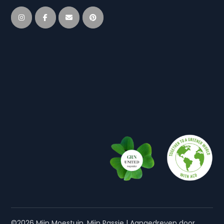
©2026 Mijn Moestuin, Mijn Passie
| Aangedreven door