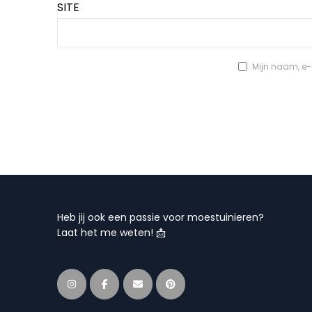
SITE
Mijn naam, e-m
Heb jij ook een passie voor moestuinieren?
Laat het me weten! 📩