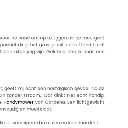
 en voor de hond om op te liggen als ze mee gaat
ositief ding: het gras groeit ontzettend hard!
en uitdaging zijn. Gelukkig heb ik daar een
, geeft mij echt een nostalgisch gevoel. Na de
in zonder stroom… Dat klinkt niet echt handig,
de
Handymower
van Gardena. Een lichtgewicht
eenvoudig en moeiteloos.
irect versnipperd in mulch en kan daardoor