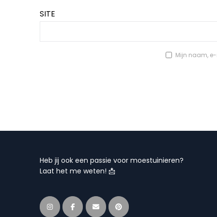
SITE
Mijn naam, e-m
Heb jij ook een passie voor moestuinieren?
Laat het me weten! 📩