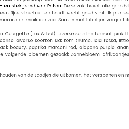
i- en stekgrond van Pokon
. Deze zak bevat alle gronds
 een fijne structuur en houdt vocht goed vast. Ik probe
en in één minikasje zaai. Samen met labeltjes vergeet ik 
n: Courgette (mix & bol), diverse soorten tomaat: pink th
erise, diverse soorten sla: tom thumb, lola rossa, littl
black beauty, paprika marconi red, jalapeno purple, anana
k de volgende bloemen gezaaid: Zonnebloem, afrikaantjes
e houden van de zaadjes die uitkomen, het verspenen en n