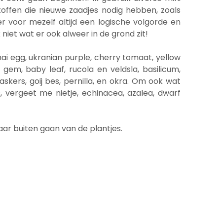
toffen die nieuwe zaadjes nodig hebben, zoals
er voor mezelf altijd een logische volgorde en
niet wat er ook alweer in de grond zit!
ai egg, ukranian purple, cherry tomaat, yellow
e gem, baby leaf, rucola en veldsla, basilicum,
skers, goij bes, pernilla, en okra. Om ook wat
, vergeet me nietje, echinacea, azalea, dwarf
aar buiten gaan van de plantjes.