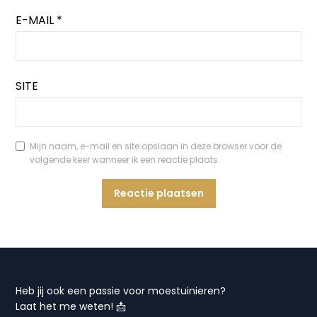
E-MAIL
*
SITE
Mijn naam, e-mail en site opslaan in deze browser voor de
volgende keer wanneer ik een reactie plaats.
Heb jij ook een passie voor moestuinieren?
Laat het me weten! 📩