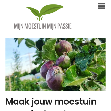
Overslaan
naar
inhoud
Maak jouw moestuin