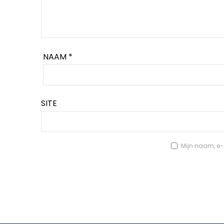
NAAM
*
SITE
Mijn naam, e-m