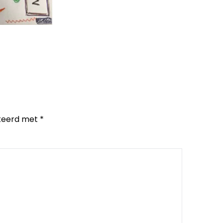
rkeerd met
*