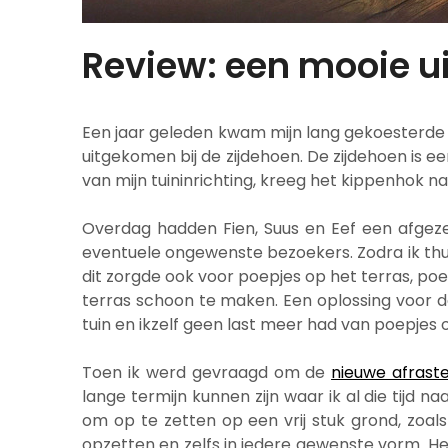
Review: een mooie ui
Een jaar geleden kwam mijn lang gekoesterde dr
uitgekomen bij de zijdehoen. De zijdehoen is een
van mijn tuininrichting, kreeg het kippenhok na
Overdag hadden Fien, Suus en Eef een afge
eventuele ongewenste bezoekers. Zodra ik thuis 
dit zorgde ook voor poepjes op het terras, p
terras schoon te maken. Een oplossing voor de
tuin en ikzelf geen last meer had van poepjes o
Toen ik werd gevraagd om de
nieuwe afrast
lange termijn kunnen zijn waar ik al die tijd 
om op te zetten op een vrij stuk grond, zoals 
opzetten en zelfs in iedere gewenste vorm. Hel