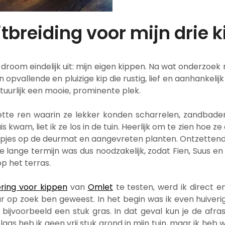
tbreiding voor mijn drie 
oom eindelijk uit: mijn eigen kippen. Na wat onderzoek n
 opvallende en pluizige kip die rustig, lief en aanhankelijk
tuurlijk een mooie, prominente plek.
zette ren waarin ze lekker konden scharrelen, zandb
kwam, liet ik ze los in de tuin. Heerlijk om te zien hoe 
oepjes op de deurmat en aangevreten planten. Ontzettend 
 lange termijn was dus noodzakelijk, zodat Fien, Suus e
p het terras.
ering voor kippen
van
Omlet
te testen, werd ik direct en
naar op zoek ben geweest. In het begin was ik even huiveri
bijvoorbeeld een stuk gras. In dat geval kun je de afras
aas heb ik geen vrij stuk grond in mijn tuin, maar ik heb