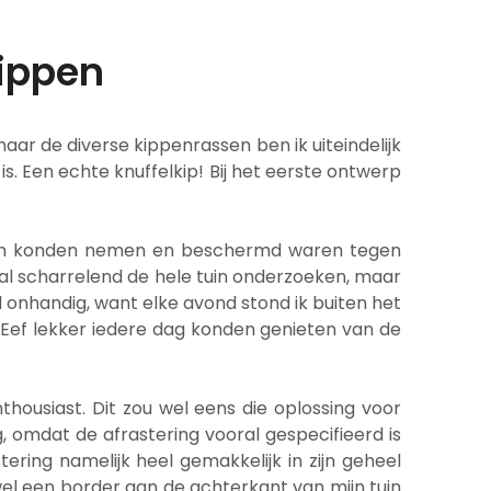
kippen
aar de diverse kippenrassen ben ik uiteindelijk
 is. Een echte knuffelkip! Bij het eerste ontwerp
aden konden nemen en beschermd waren tegen
ze al scharrelend de hele tuin onderzoeken, maar
onhandig, want elke avond stond ik buiten het
n Eef lekker iedere dag konden genieten van de
thousiast. Dit zou wel eens die oplossing voor
g, omdat de afrastering vooral gespecifieerd is
tering namelijk heel gemakkelijk in zijn geheel
 wel een border aan de achterkant van mijn tuin