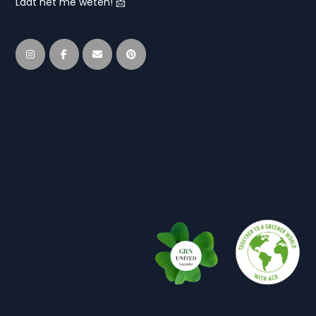
Laat het me weten! 📩