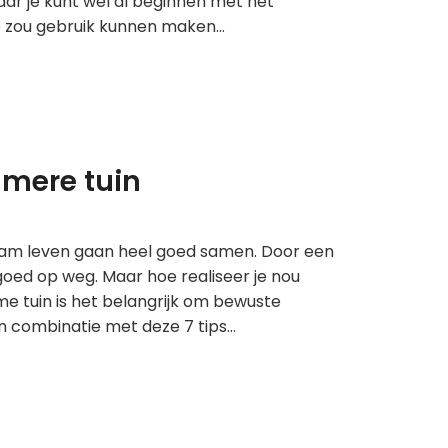
maar je kunt wel al beginnen met het
e zou gebruik kunnen maken…
amere tuin
aam leven gaan heel goed samen. Door een
goed op weg. Maar hoe realiseer je nou
e tuin is het belangrijk om bewuste
n combinatie met deze 7 tips…