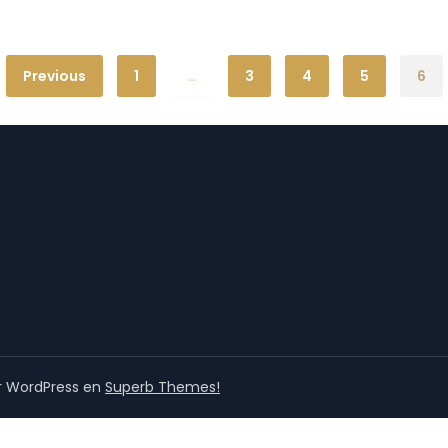
Previous
1
…
3
4
5
6
r WordPress en
Superb Themes!