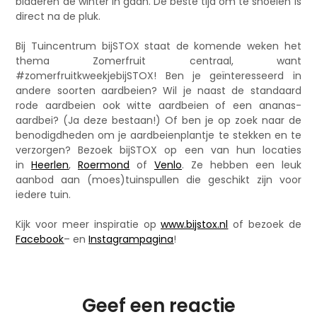
bladeren de winter in gaan. De beste tijd om te snoeien is
direct na de pluk.
Bij Tuincentrum bijSTOX staat de komende weken het
thema Zomerfruit centraal, want
#zomerfruitkweekjebijSTOX! Ben je geïnteresseerd in
andere soorten aardbeien? Wil je naast de standaard
rode aardbeien ook witte aardbeien of een ananas-
aardbei? (Ja deze bestaan!) Of ben je op zoek naar de
benodigdheden om je aardbeienplantje te stekken en te
verzorgen? Bezoek bijSTOX op een van hun locaties
in
Heerlen
,
Roermond
of
Venlo
. Ze hebben een leuk
aanbod aan (moes)tuinspullen die geschikt zijn voor
iedere tuin.
Kijk voor meer inspiratie op
www.bijstox.nl
of bezoek de
Facebook
– en
Instagrampagina
!
Geef een reactie