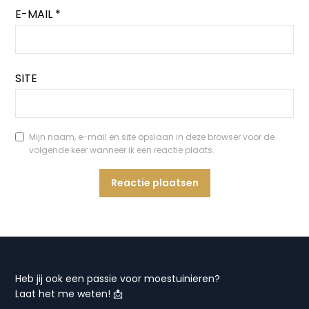
E-MAIL
*
SITE
Mijn naam, e-mail en site opslaan in deze browser voor de
volgende keer wanneer ik een reactie plaats.
Heb jij ook een passie voor moestuinieren?
Laat het me weten! 📩