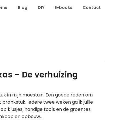
ome
Blog
DIY
E-books
Contact
nkas – De verhuizing
stuk in mijn moestuin. Een goede reden om
pronkstuk. Iedere twee weken ga ik jullie
op klusjes, handige tools en de groentes
aankoop en opbouw…