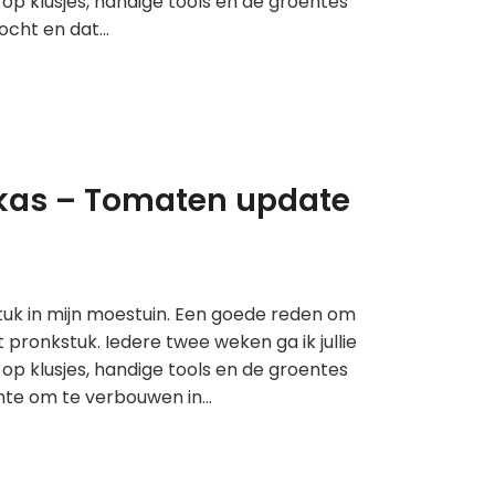
op klusjes, handige tools en de groentes
tocht en dat…
inkas – Tomaten update
stuk in mijn moestuin. Een goede reden om
pronkstuk. Iedere twee weken ga ik jullie
op klusjes, handige tools en de groentes
ente om te verbouwen in…